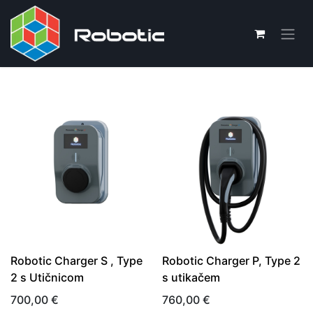
Robotic Charger S , Type
Robotic Charger P, Type 2
2 s Utičnicom
s utikačem
700,00
€
760,00
€